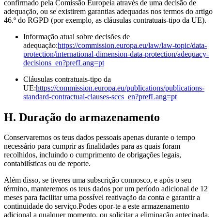
confirmado pela Comissão Europeia através de uma decisão de
adequação, ou se existirem garantias adequadas nos termos do artigo
46.º do RGPD (por exemplo, as cláusulas contratuais-tipo da UE).
Informação atual sobre decisões de
adequação:
https://commission.europa.eu/law/law-topic/data-
protection/international-dimension-data-protection/adequacy-
decisions_en?prefLang=pt
Cláusulas contratuais-tipo da
UE:
https://commission.europa.eu/publications/publications-
standard-contractual-clauses-sccs_en?prefLang=pt
H. Duração do armazenamento
Conservaremos os teus dados pessoais apenas durante o tempo
necessário para cumprir as finalidades para as quais foram
recolhidos, incluindo o cumprimento de obrigações legais,
contabilísticas ou de reporte.
Além disso, se tiveres uma subscrição connosco, e após o seu
término, manteremos os teus dados por um período adicional de 12
meses para facilitar uma possível reativação da conta e garantir a
continuidade do serviço.Podes opor-te a este armazenamento
adicional a qualquer momento, ou solicitar a eliminação antecipada,