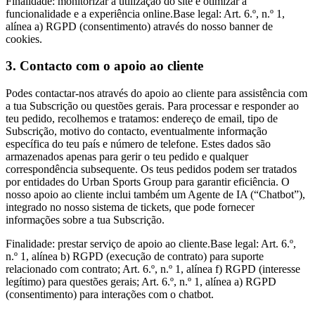
Finalidade: monitorizar a utilização do site e otimizar a
funcionalidade e a experiência online.Base legal: Art. 6.º, n.º 1,
alínea a) RGPD (consentimento) através do nosso banner de
cookies.
3. Contacto com o apoio ao cliente
Podes contactar-nos através do apoio ao cliente para assistência com
a tua Subscrição ou questões gerais. Para processar e responder ao
teu pedido, recolhemos e tratamos: endereço de email, tipo de
Subscrição, motivo do contacto, eventualmente informação
específica do teu país e número de telefone. Estes dados são
armazenados apenas para gerir o teu pedido e qualquer
correspondência subsequente. Os teus pedidos podem ser tratados
por entidades do Urban Sports Group para garantir eficiência. O
nosso apoio ao cliente inclui também um Agente de IA (“Chatbot”),
integrado no nosso sistema de tickets, que pode fornecer
informações sobre a tua Subscrição.
Finalidade: prestar serviço de apoio ao cliente.Base legal: Art. 6.º,
n.º 1, alínea b) RGPD (execução de contrato) para suporte
relacionado com contrato; Art. 6.º, n.º 1, alínea f) RGPD (interesse
legítimo) para questões gerais; Art. 6.º, n.º 1, alínea a) RGPD
(consentimento) para interações com o chatbot.