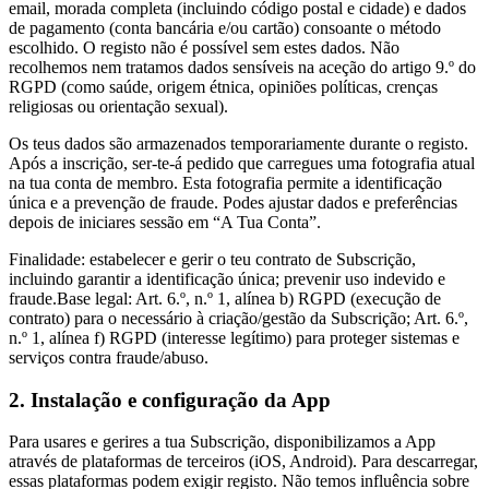
email, morada completa (incluindo código postal e cidade) e dados
de pagamento (conta bancária e/ou cartão) consoante o método
escolhido. O registo não é possível sem estes dados. Não
recolhemos nem tratamos dados sensíveis na aceção do artigo 9.º do
RGPD (como saúde, origem étnica, opiniões políticas, crenças
religiosas ou orientação sexual).
Os teus dados são armazenados temporariamente durante o registo.
Após a inscrição, ser-te-á pedido que carregues uma fotografia atual
na tua conta de membro. Esta fotografia permite a identificação
única e a prevenção de fraude. Podes ajustar dados e preferências
depois de iniciares sessão em “A Tua Conta”.
Finalidade: estabelecer e gerir o teu contrato de Subscrição,
incluindo garantir a identificação única; prevenir uso indevido e
fraude.Base legal: Art. 6.º, n.º 1, alínea b) RGPD (execução de
contrato) para o necessário à criação/gestão da Subscrição; Art. 6.º,
n.º 1, alínea f) RGPD (interesse legítimo) para proteger sistemas e
serviços contra fraude/abuso.
2. Instalação e configuração da App
Para usares e gerires a tua Subscrição, disponibilizamos a App
através de plataformas de terceiros (iOS, Android). Para descarregar,
essas plataformas podem exigir registo. Não temos influência sobre