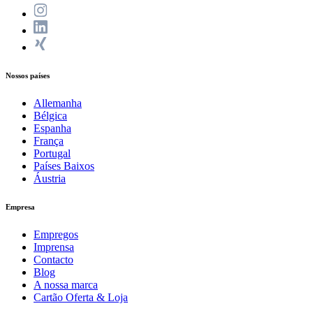
Nossos países
Allemanha
Bélgica
Espanha
França
Portugal
Países Baixos
Áustria
Empresa
Empregos
Imprensa
Contacto
Blog
A nossa marca
Cartão Oferta & Loja