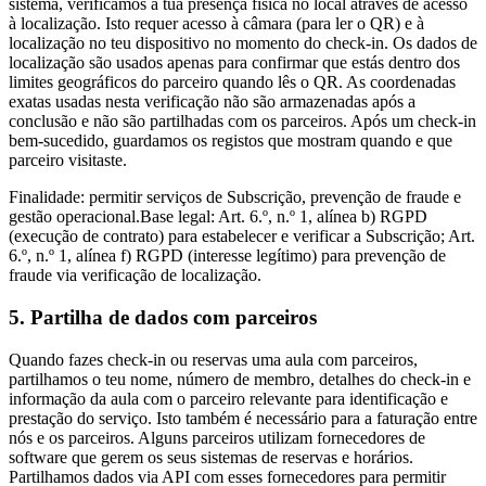
sistema, verificamos a tua presença física no local através de acesso
à localização. Isto requer acesso à câmara (para ler o QR) e à
localização no teu dispositivo no momento do check-in. Os dados de
localização são usados apenas para confirmar que estás dentro dos
limites geográficos do parceiro quando lês o QR. As coordenadas
exatas usadas nesta verificação não são armazenadas após a
conclusão e não são partilhadas com os parceiros. Após um check-in
bem-sucedido, guardamos os registos que mostram quando e que
parceiro visitaste.
Finalidade: permitir serviços de Subscrição, prevenção de fraude e
gestão operacional.Base legal: Art. 6.º, n.º 1, alínea b) RGPD
(execução de contrato) para estabelecer e verificar a Subscrição; Art.
6.º, n.º 1, alínea f) RGPD (interesse legítimo) para prevenção de
fraude via verificação de localização.
5. Partilha de dados com parceiros
Quando fazes check-in ou reservas uma aula com parceiros,
partilhamos o teu nome, número de membro, detalhes do check-in e
informação da aula com o parceiro relevante para identificação e
prestação do serviço. Isto também é necessário para a faturação entre
nós e os parceiros. Alguns parceiros utilizam fornecedores de
software que gerem os seus sistemas de reservas e horários.
Partilhamos dados via API com esses fornecedores para permitir