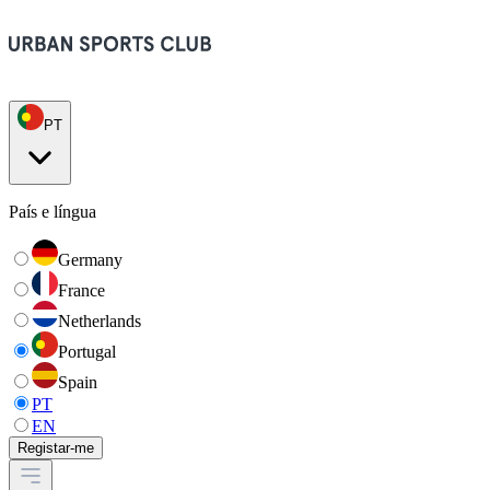
PT
País e língua
Germany
France
Netherlands
Portugal
Spain
PT
EN
Registar-me