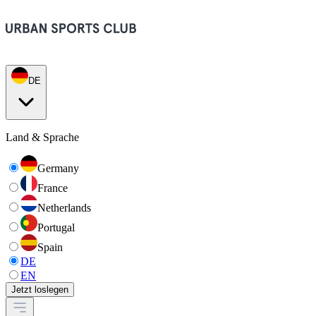
DE
Land & Sprache
Germany
France
Netherlands
Portugal
Spain
DE
EN
Jetzt loslegen